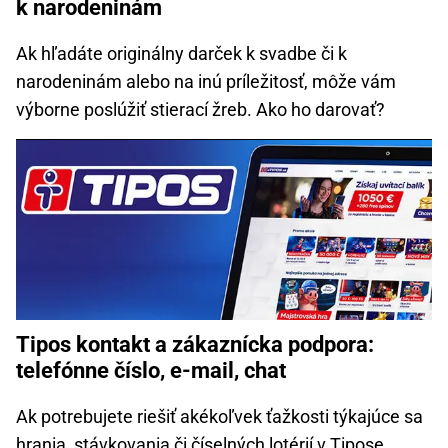
k narodeninám
Ak hľadáte originálny darček k svadbe či k
narodeninám alebo na inú príležitosť, môže vám
výborne poslúžiť stierací žreb. Ako ho darovať?
Tipos kontakt a zákaznícka podpora:
telefónne číslo, e-mail, chat
Ak potrebujete riešiť akékoľvek ťažkosti týkajúce sa
hrania, stávkovania či číselných lotérií v Tipose,