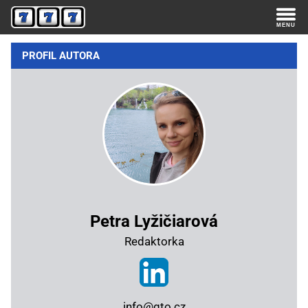
PROFIL AUTORA
Petra Lyžičiarová
Redaktorka
info@gto.cz