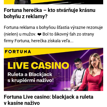
Fortuna herečka – kto stvárňuje krásnu
bohyňu z reklamy?
Fortuna reklama s bohyňou šťastia výrazne rezonuje
(nielen) u mužov. ❤️ Bol to šikovný ťah zo strany
firmy Fortuna, herečka získala veľa...
Fortuna Live casino: blackjack a ruleta
v kasíne naživo