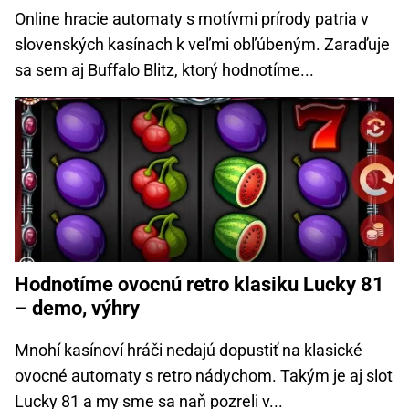
Online hracie automaty s motívmi prírody patria v
slovenských kasínach k veľmi obľúbeným. Zaraďuje
sa sem aj Buffalo Blitz, ktorý hodnotíme...
Hodnotíme ovocnú retro klasiku Lucky 81
– demo, výhry
Mnohí kasínoví hráči nedajú dopustiť na klasické
ovocné automaty s retro nádychom. Takým je aj slot
Lucky 81 a my sme sa naň pozreli v...