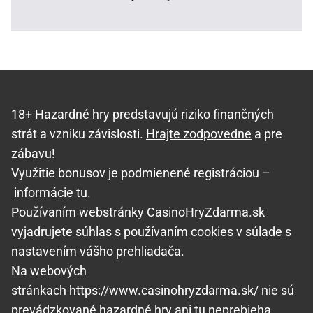
18+ Hazardné hry predstavujú riziko finančných
strát a vzniku závislosti.
Hrajte zodpovedne
a pre
zábavu!
Využitie bonusov je podmienené registráciou –
informácie tu
.
Používaním webstránky CasinoHryZdarma.sk
vyjadrujete súhlas s používaním cookies v súlade s
nastavením vášho prehliadača.
Na webových
stránkach https://www.casinohryzdarma.sk/ nie sú
prevádzkované hazardné hry ani tu neprebieha