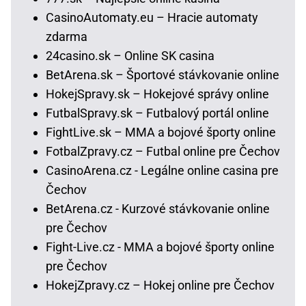
CasinoAutomaty.eu – Hracie automaty
zdarma
24casino.sk – Online SK casina
BetArena.sk – Športové stávkovanie online
HokejSpravy.sk – Hokejové správy online
FutbalSpravy.sk – Futbalový portál online
FightLive.sk – MMA a bojové športy online
FotbalZpravy.cz – Futbal online pre Čechov
CasinoArena.cz - Legálne online casina pre
Čechov
BetArena.cz - Kurzové stávkovanie online
pre Čechov
Fight-Live.cz - MMA a bojové športy online
pre Čechov
HokejZpravy.cz – Hokej online pre Čechov