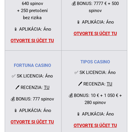
640 spinov
💰 BONUS: 7777 € + 500
+ 250 pretočení
spinov
bez rizika
📱 APLIKÁCIA: Áno
📱 APLIKÁCIA: Áno
OTVORTE SI ÚČET TU
OTVORTE SI ÚČET TU
TIPOS CASINO
FORTUNA CASINO
✅ SK LICENCIA: Áno
✅ SK LICENCIA: Áno
🖊️ RECENZIA:
TU
🖊️ RECENZIA:
TU
💰 BONUS: 10 € + 1 050 € +
💰 BONUS: 777 spinov
280 spinov
📱 APLIKÁCIA: Áno
📱 APLIKÁCIA: Áno
OTVORTE SI ÚČET TU
OTVORTE SI ÚČET TU