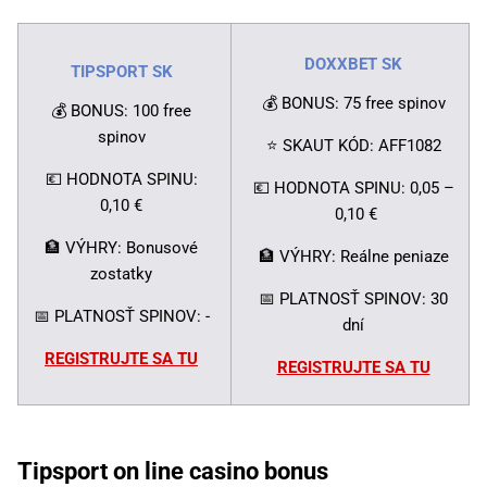
DOXXBET SK
TIPSPORT SK
💰 BONUS: 75 free spinov
💰 BONUS: 100 free
spinov
⭐ SKAUT KÓD: AFF1082
💶 HODNOTA SPINU:
💶 HODNOTA SPINU: 0,05 –
0,10 €
0,10 €
🏦 VÝHRY: Bonusové
🏦 VÝHRY: Reálne peniaze
zostatky
📅 PLATNOSŤ SPINOV: 30
📅 PLATNOSŤ SPINOV: -
dní
REGISTRUJTE SA TU
REGISTRUJTE SA TU
Tipsport on line casino bonus