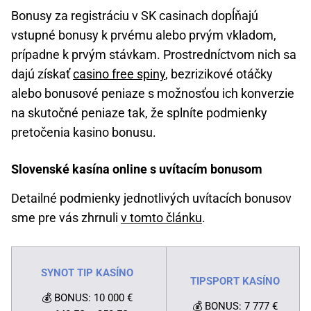
Bonusy za registráciu v SK casinach dopĺňajú
vstupné bonusy k prvému alebo prvým vkladom,
prípadne k prvým stávkam. Prostredníctvom nich sa
dajú získať
casino free spiny
, bezrizikové otáčky
alebo bonusové peniaze s možnosťou ich konverzie
na skutočné peniaze tak, že splníte podmienky
pretočenia kasino bonusu.
Slovenské kasína online s uvítacím bonusom
Detailné podmienky jednotlivých uvítacích bonusov
sme pre vás zhrnuli
v tomto článku
.
SYNOT TIP KASÍNO
TIPSPORT KASÍNO
💰 BONUS: 10 000 €
💰 BONUS: 7 777 €