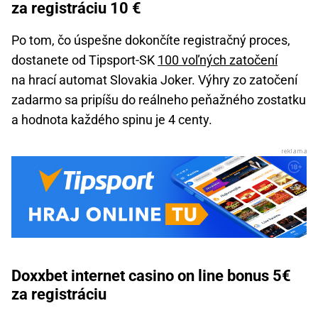
za registráciu 10 €
Po tom, čo úspešne dokončíte registračný proces,
dostanete od Tipsport-SK
100 voľných zatočení
na hrací automat Slovakia Joker. Výhry zo zatočení
zadarmo sa pripíšu do reálneho peňažného zostatku
a hodnota každého spinu je 4 centy.
Doxxbet internet casino on line bonus 5€
za registráciu