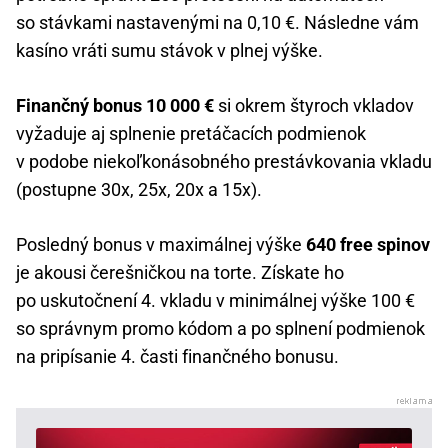
so stávkami nastavenými na 0,10 €. Následne vám
kasíno vráti sumu stávok v plnej výške.
Finančný bonus 10 000 €
si okrem štyroch vkladov
vyžaduje aj splnenie pretáčacích podmienok
v podobe niekoľkonásobného prestávkovania vkladu
(postupne 30x, 25x, 20x a 15x).
Posledný bonus v maximálnej výške
640 free spinov
je akousi čerešničkou na torte. Získate ho
po uskutočnení 4. vkladu v minimálnej výške 100 €
so správnym promo kódom a po splnení podmienok
na pripísanie 4. časti finančného bonusu.