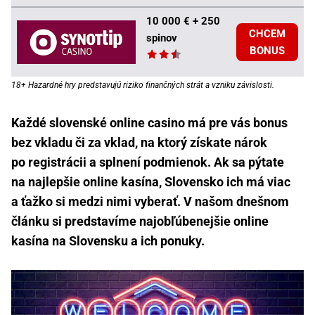
10 000 € + 250
CHCEM
spinov
BONUS
18+ Hazardné hry predstavujú riziko finančných strát a vzniku závislosti.
Každé slovenské online casino má pre vás bonus
bez vkladu či za vklad, na ktorý získate nárok
po registrácii a splnení podmienok. Ak sa pýtate
na najlepšie online kasína, Slovensko ich má viac
a ťažko si medzi nimi vyberať. V našom dnešnom
článku si predstavíme najobľúbenejšie online
kasína na Slovensku a ich ponuky.