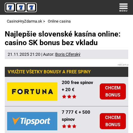
CasinoHryZdarma.sk
>
Online casina
Najlepšie slovenské kasína online:
casino SK bonus bez vkladu
21.11.2025 21:20 | Autor:
Boris Cíferský
VYUŽITE VŠETKY BONUSY A FREE SPINY
200 free spinov
CHCEM
+ 20 €
BONUS
7 777 € + 500
CHCEM
spinov
BONUS