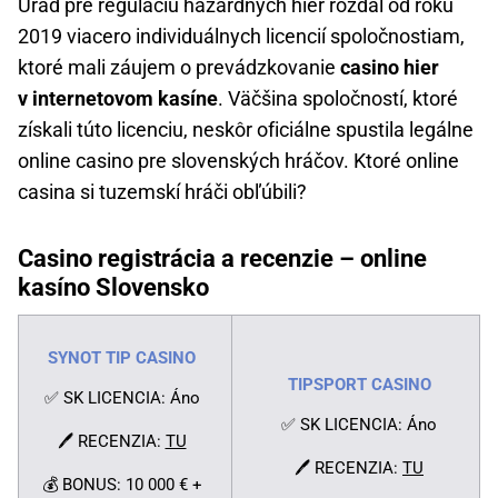
Úrad pre reguláciu hazardných hier rozdal od roku
2019 viacero individuálnych licencií spoločnostiam,
ktoré mali záujem o prevádzkovanie
casino hier
v internetovom kasíne
. Väčšina spoločností, ktoré
získali túto licenciu, neskôr oficiálne spustila legálne
online casino pre slovenských hráčov. Ktoré online
casina si tuzemskí hráči obľúbili?
Casino registrácia a recenzie – online
kasíno Slovensko
SYNOT TIP CASINO
TIPSPORT CASINO
✅ SK LICENCIA: Áno
✅ SK LICENCIA: Áno
🖊️ RECENZIA:
TU
🖊️ RECENZIA:
TU
💰 BONUS: 10 000 € +