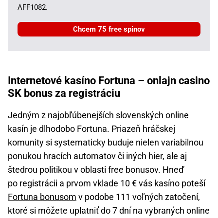
AFF1082.
Chcem 75 free spinov
Internetové kasíno Fortuna – onlajn casino
SK bonus za registráciu
Jedným z najobľúbenejších slovenských online
kasín je dlhodobo Fortuna. Priazeň hráčskej
komunity si systematicky buduje nielen variabilnou
ponukou hracích automatov či iných hier, ale aj
štedrou politikou v oblasti free bonusov. Hneď
po registrácii a prvom vklade 10 € vás kasíno poteší
Fortuna bonusom
v podobe 111 voľných zatočení,
ktoré si môžete uplatniť do 7 dní na vybraných online