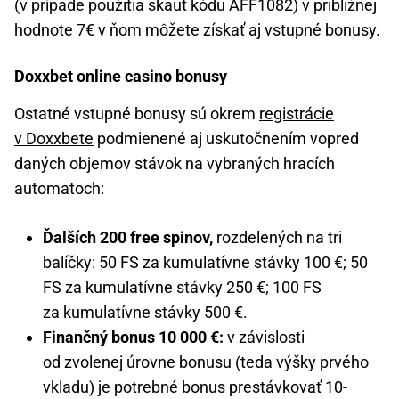
(v prípade použitia skaut kódu AFF1082) v približnej
hodnote 7€ v ňom môžete získať aj vstupné bonusy.
Doxxbet online casino bonusy
Ostatné vstupné bonusy sú okrem
registrácie
v Doxxbete
podmienené aj uskutočnením vopred
daných objemov stávok na vybraných hracích
automatoch:
Ďalších 200 free spinov,
rozdelených na tri
balíčky: 50 FS za kumulatívne stávky 100 €; 50
FS za kumulatívne stávky 250 €; 100 FS
za kumulatívne stávky 500 €.
Finančný bonus 10 000 €:
v závislosti
od zvolenej úrovne bonusu (teda výšky prvého
vkladu) je potrebné bonus prestávkovať 10-