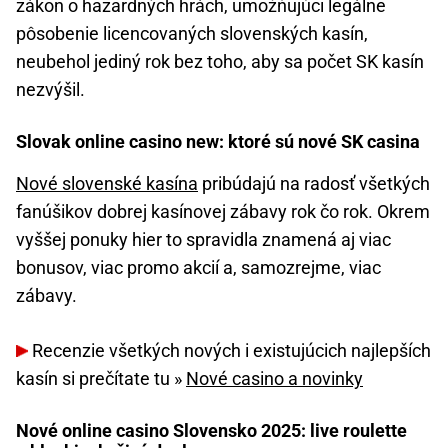
zákon o hazardných hrách, umožňujúci legálne
pôsobenie licencovaných slovenských kasín,
neubehol jediný rok bez toho, aby sa počet SK kasín
nezvýšil.
Slovak online casino new: ktoré sú nové SK casina
Nové slovenské kasína
pribúdajú na radosť všetkých
fanúšikov dobrej kasínovej zábavy rok čo rok. Okrem
vyššej ponuky hier to spravidla znamená aj viac
bonusov, viac promo akcií a, samozrejme, viac
zábavy.
Recenzie všetkých nových i existujúcich najlepších
kasín si prečítate tu »
Nové casino a novinky
Nové online casino Slovensko 2025: live roulette