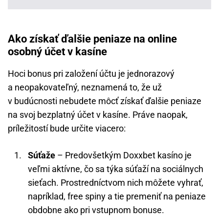
Ako získať ďalšie peniaze na online
osobný účet v kasíne
Hoci bonus pri založení účtu je jednorazový
a neopakovateľný, neznamená to, že už
v budúcnosti nebudete môcť získať ďalšie peniaze
na svoj bezplatný účet v kasíne. Práve naopak,
príležitostí bude určite viacero:
Súťaže
– Predovšetkým Doxxbet kasíno je
veľmi aktívne, čo sa týka súťaží na sociálnych
sieťach. Prostredníctvom nich môžete vyhrať,
napríklad, free spiny a tie premeniť na peniaze
obdobne ako pri vstupnom bonuse.