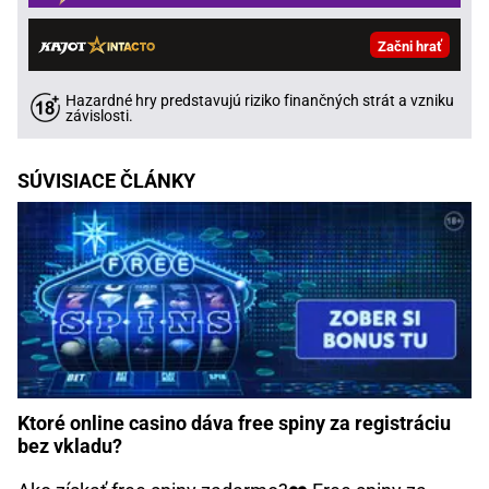
Začni hrať
Hazardné hry predstavujú riziko finančných strát a vzniku
závislosti.
SÚVISIACE ČLÁNKY
Ktoré online casino dáva free spiny za registráciu
bez vkladu?