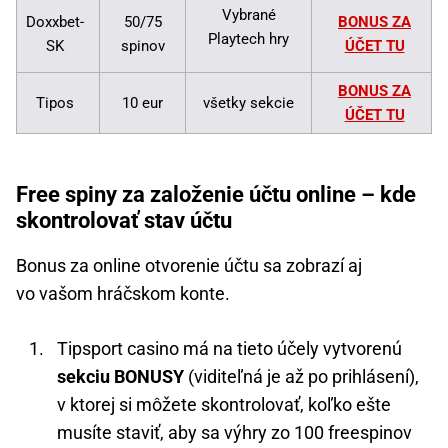
Vybrané
Doxxbet-
50/75
BONUS ZA
Playtech hry
SK
spinov
ÚČET TU
BONUS ZA
Tipos
10 eur
všetky sekcie
ÚČET TU
Free spiny za založenie účtu online – kde
skontrolovať stav účtu
Bonus za online otvorenie účtu sa zobrazí aj
vo vašom hráčskom konte.
Tipsport casino má na tieto účely vytvorenú
sekciu BONUSY
(viditeľná je až po prihlásení),
v ktorej si môžete skontrolovať, koľko ešte
musíte staviť, aby sa výhry zo 100 freespinov