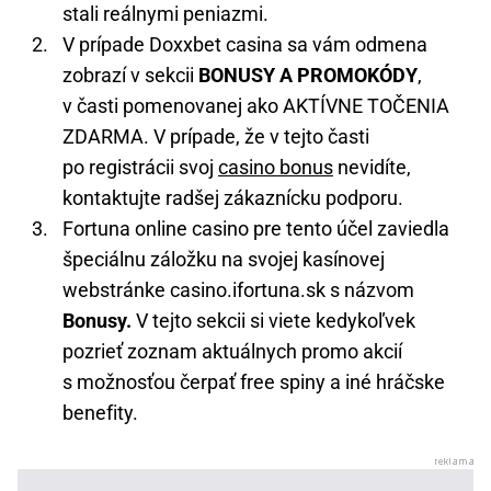
stali reálnymi peniazmi.
V prípade Doxxbet casina sa vám odmena
zobrazí v sekcii
BONUSY A PROMOKÓDY
,
v časti pomenovanej ako AKTÍVNE TOČENIA
ZDARMA. V prípade, že v tejto časti
po registrácii svoj
casino bonus
nevidíte,
kontaktujte radšej zákaznícku podporu.
Fortuna online casino pre tento účel zaviedla
špeciálnu záložku na svojej kasínovej
webstránke casino.ifortuna.sk s názvom
Bonusy.
V tejto sekcii si viete kedykoľvek
pozrieť zoznam aktuálnych promo akcií
s možnosťou čerpať free spiny a iné hráčske
benefity.