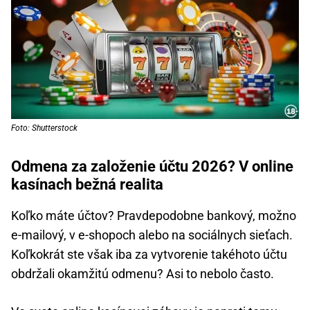
Foto: Shutterstock
Odmena za založenie účtu 2026? V online
kasínach bežná realita
Koľko máte účtov? Pravdepodobne bankový, možno
e-mailový, v e-shopoch alebo na sociálnych sieťach.
Koľkokrát ste však iba za vytvorenie takéhoto účtu
obdržali okamžitú odmenu? Asi to nebolo často.