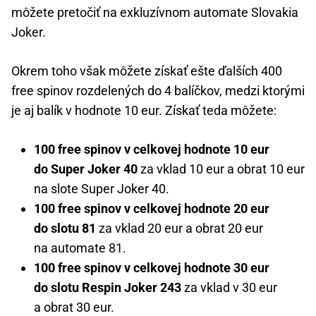
môžete pretočiť na exkluzívnom automate Slovakia
Joker.
Okrem toho však môžete získať ešte ďalších 400
free spinov rozdelených do 4 balíčkov, medzi ktorými
je aj balík v hodnote 10 eur. Získať teda môžete:
100 free spinov v celkovej hodnote 10 eur
do Super Joker 40
za vklad 10 eur a obrat 10 eur
na slote Super Joker 40.
100 free spinov v celkovej hodnote 20 eur
do slotu 81
za vklad 20 eur a obrat 20 eur
na automate 81.
100 free spinov v celkovej hodnote 30 eur
do slotu Respin Joker 243
za vklad v 30 eur
a obrat 30 eur.