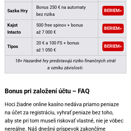
Bonus 250 € na automaty
BERIEM
Sazka Hry
bez rizika
Kajot
500 free spinov + bonus
BERIEM
Intacto
až 7 000 €
20 € a 100 FS + bonus
BERIEM
Tipos
až 1 050 €
18+ Hazardné hry predstavujú riziko finančných strát
a vzniku závislosti.
Bonus pri založení účtu – FAQ
Hoci žiadne online kasíno nedáva priamo peniaze
na účet za registráciu, vyhrať peniaze bez toho,
aby ste pri tom museli riskovať vlastné, nie je vôbec
nereálne. Náš dnešný príspevok zakončíme