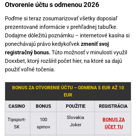
Otvorenie účtu s odmenou 2026
Poďme si teraz zosumarizovať všetky doposiaľ
prezentované informácie v prehľadnej tabuľke.
Dodajme dôležitú poznámku – internetové kasína si
ponechávajú právo kedykoľvek
zmeniť svoj
registračný bonus.
Túto možnosť v minulosti využil
Doxxbet, ktorý rozšíril počet hier, na ktoré sa dajú
použiť voľné točenia.
BONUS ZA OTVORENIE ÚČTU – ODMENA 5 EUR AŽ 10
EUR
CASINO
BONUS
POUŽITIE
REGISTRÁCIA
Slovakia
Tipsport-
100
BONUS ZA
Joker
SK
spinov
ÚČET TU