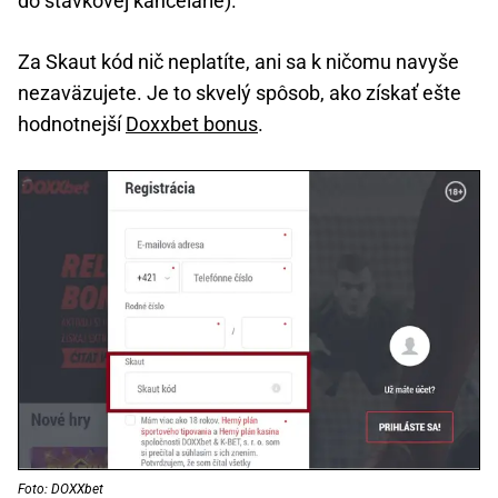
do stávkovej kancelárie).
Za Skaut kód nič neplatíte, ani sa k ničomu navyše
nezaväzujete. Je to skvelý spôsob, ako získať ešte
hodnotnejší
Doxxbet bonus
.
Foto: DOXXbet