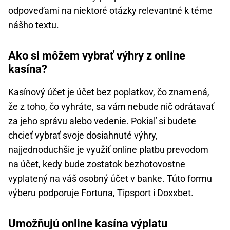
odpoveďami na niektoré otázky relevantné k téme
nášho textu.
Ako si môžem vybrať výhry z online
kasína?
Kasínový účet je účet bez poplatkov, čo znamená,
že z toho, čo vyhráte, sa vám nebude nič odrátavať
za jeho správu alebo vedenie. Pokiaľ si budete
chcieť vybrať svoje dosiahnuté výhry,
najjednoduchšie je využiť online platbu prevodom
na účet, kedy bude zostatok bezhotovostne
vyplatený na váš osobný účet v banke. Túto formu
výberu podporuje Fortuna, Tipsport i Doxxbet.
Umožňujú online kasína výplatu