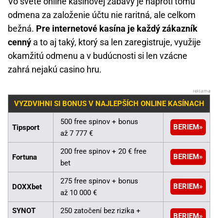
Vo svete online kasínovej zábavy je naproti tomu
odmena za založenie účtu nie raritná, ale celkom
bežná.
Pre internetové kasína je každý zákazník
cenný
a to aj taký, ktorý sa len zaregistruje, využije
okamžitú odmenu a v budúcnosti si len vzácne
zahrá nejakú casino hru.
VYZDVIHNI SI BONUS V NAJLEPŠÍCH ONLINE KASÍNACH
500 free spinov + bonus
BERIEM
Tipsport
až 7 777 €
200 free spinov + 20 € free
BERIEM
Fortuna
bet
275 free spinov + bonus
BERIEM
DOXXbet
až 10 000 €
SYNOT
250 zatočení bez rizika +
BERIEM