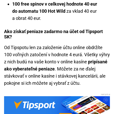
100 free spinov v celkovej hodnote 40 eur
do automatu 100 Hot Wild
za vklad 40 eur
a obrat 40 eur.
Ako získať peniaze zadarmo na účet od Tipsport
SK?
Od Tipspotu len za založenie účtu online obdržíte
100 voľných zatočení v hodnote 4 eurá. Všetky výhry
z nich budú na vaše konto v online kasíne
pripísané
ako vyberateľné peniaze
. Môžete za ne ďalej
stávkovať v online kasíne i stávkovej kancelárii, ale
pokojne si ich môžete aj vybrať z účtu.