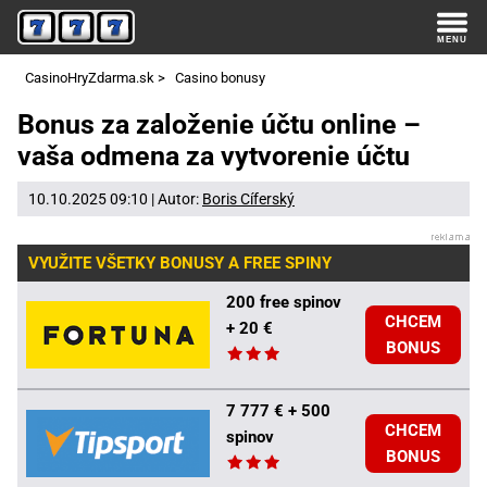
CasinoHryZdarma.sk
>
Casino bonusy
Bonus za založenie účtu online –
vaša odmena za vytvorenie účtu
10.10.2025 09:10 | Autor:
Boris Cíferský
VYUŽITE VŠETKY BONUSY A FREE SPINY
200 free spinov
CHCEM
+ 20 €
BONUS
7 777 € + 500
CHCEM
spinov
BONUS