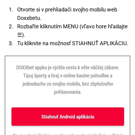
Otvorte si v prehliadači svojho mobilu web
Doxxbetu.
Rozbaľte kliknutím MENU (vľavo hore hľadajte
☰).
Tu kliknite na možnosť STIAHNUŤ APLIKÁCIU.