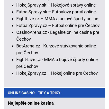
HokejSpravy.sk – Hokejové správy online
FutbalSpravy.sk – Futbalový portál online
FightLive.sk – MMA a bojové športy online
FotbalZpravy.cz – Futbal online pre Čechov
CasinoArena.cz - Legálne online casina pre
Čechov
BetArena.cz - Kurzové stávkovanie online
pre Čechov
Fight-Live.cz - MMA a bojové športy online
pre Čechov
HokejZpravy.cz – Hokej online pre Čechov
ONLINE CASINO - TIPY A TRIKY
Najlepšie online kasína