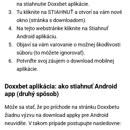
na stiahnutie Doxxbet aplikácie.
Tu kliknite na STIAHNUŤ a otvorí sa vám nové
okno (stránka s downloadom).
Na tejto webstránke kliknite na Stiahnuť
Android aplikáciu.
Objaví sa vám varovanie o možnej škodlivosti
súboru (to môžete ignorovať).
Potvrďte svoj záujem o download mobilnej
aplikácie.
Doxxbet aplikácia: ako stiahnuť Android
app (druhý spôsob)
Môže sa stať, že po príchode na stránku Doxxbetu
žiadnu výzvu na download appky pre Android
neuvidíte. V takom prípade postupujte nasledovne: