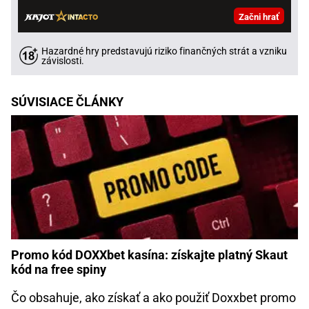
Začni hrať
Hazardné hry predstavujú riziko finančných strát a vzniku
závislosti.
SÚVISIACE ČLÁNKY
Promo kód DOXXbet kasína: získajte platný Skaut
kód na free spiny
Čo obsahuje, ako získať a ako použiť Doxxbet promo