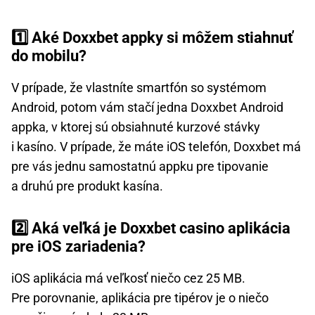
1️⃣
Aké Doxxbet appky si môžem stiahnuť
do mobilu?
V prípade, že vlastníte smartfón so systémom
Android, potom vám stačí jedna Doxxbet Android
appka, v ktorej sú obsiahnuté kurzové stávky
i kasíno. V prípade, že máte iOS telefón, Doxxbet má
pre vás jednu samostatnú appku pre tipovanie
a druhú pre produkt kasína.
2️⃣
Aká veľká je Doxxbet casino aplikácia
pre iOS zariadenia?
iOS aplikácia má veľkosť niečo cez 25 MB.
Pre porovnanie, aplikácia pre tipérov je o niečo