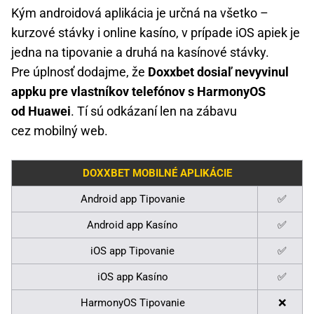
Kým androidová aplikácia je určná na všetko –
kurzové stávky i online kasíno, v prípade iOS apiek je
jedna na tipovanie a druhá na kasínové stávky.
Pre úplnosť dodajme, že
Doxxbet dosiaľ nevyvinul
appku pre vlastníkov telefónov s HarmonyOS
od Huawei
. Tí sú odkázaní len na zábavu
cez mobilný web.
DOXXBET MOBILNÉ APLIKÁCIE
Android app Tipovanie
✅
Android app Kasíno
✅
iOS app Tipovanie
✅
iOS app Kasíno
✅
HarmonyOS Tipovanie
❌