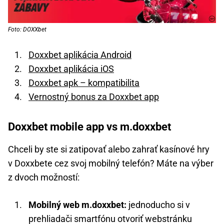
Foto: DOXXbet
Doxxbet aplikácia Android
Doxxbet aplikácia iOS
Doxxbet apk – kompatibilita
Vernostný bonus za Doxxbet app
Doxxbet mobile app vs m.doxxbet
Chceli by ste si zatipovať alebo zahrať kasínové hry
v Doxxbete cez svoj mobilný telefón? Máte na výber
z dvoch možností:
Mobilný web m.doxxbet:
jednoducho si v
prehliadači smartfónu otvoriť webstránku