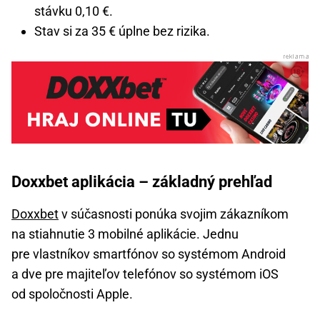
stávku 0,10 €.
Stav si za 35 € úplne bez rizika.
Doxxbet aplikácia – základný prehľad
Doxxbet
v súčasnosti ponúka svojim zákazníkom
na stiahnutie 3 mobilné aplikácie. Jednu
pre vlastníkov smartfónov so systémom Android
a dve pre majiteľov telefónov so systémom iOS
od spoločnosti Apple.