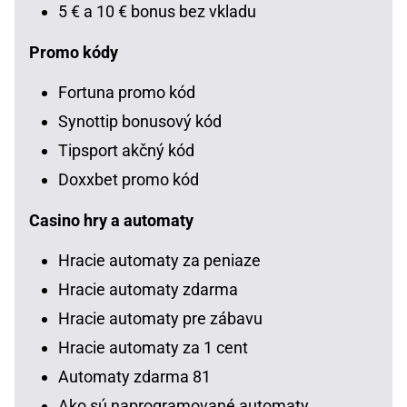
5 € a 10 € bonus bez vkladu
Promo kódy
Fortuna promo kód
Synottip bonusový kód
Tipsport akčný kód
Doxxbet promo kód
Casino hry a automaty
Hracie automaty za peniaze
Hracie automaty zdarma
Hracie automaty pre zábavu
Hracie automaty za 1 cent
Automaty zdarma 81
Ako sú naprogramované automaty