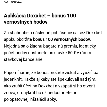
Foto: DOXXbet
Aplikácia Doxxbet – bonus 100
vernostných bodov
Za stiahnutie a následné prihlásenie sa cez Doxxbet
appku obdržíte
bonus 100 vernostných bodov
.
Nejedná sa o žiadnu bagateľnú prémiu, identický
počet bodov dostanete pri stávke 50 € v rámci
stávkovej kancelárie.
Pripomíname, že bonus môžete získať a využiť iba
jedenkrát. Takže aj keby ste špekulovali nad tým,
ako zrušiť účet na Doxxbet
a vzápätí si ho otvoriť
znova, druhýkrát ho už nedostanete ani
po opätovnej inštalácii apky.