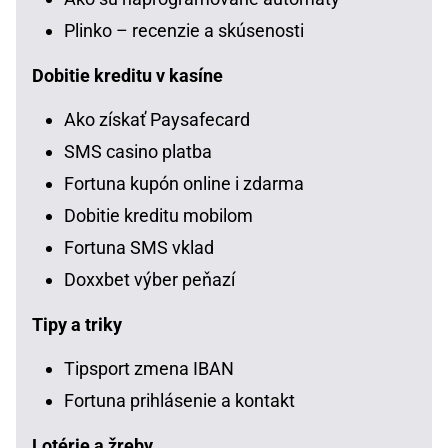
Plinko – recenzie a skúsenosti
Dobitie kreditu v kasíne
Ako získať Paysafecard
SMS casino platba
Fortuna kupón online i zdarma
Dobitie kreditu mobilom
Fortuna SMS vklad
Doxxbet výber peňazí
Tipy a triky
Tipsport zmena IBAN
Fortuna prihlásenie a kontakt
Lotérie a žreby