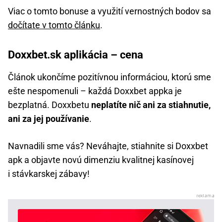
Viac o tomto bonuse a využití vernostných bodov sa
dočítate v tomto článku
.
Doxxbet.sk aplikácia – cena
Článok ukončíme pozitívnou informáciou, ktorú sme
ešte nespomenuli – každá Doxxbet appka je
bezplatná. Doxxbetu
neplatíte nič ani za stiahnutie,
ani za jej používanie
.
Navnadili sme vás? Neváhajte, stiahnite si Doxxbet
apk a objavte novú dimenziu kvalitnej kasínovej
i stávkarskej zábavy!