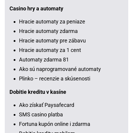
Casino hry a automaty
Hracie automaty za peniaze
Hracie automaty zdarma
Hracie automaty pre zábavu
Hracie automaty za 1 cent
Automaty zdarma 81
Ako sú naprogramované automaty
Plinko – recenzie a skúsenosti
Dobitie kreditu v kasíne
Ako získať Paysafecard
SMS casino platba
Fortuna kupón online i zdarma