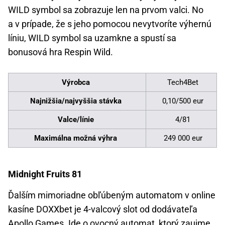
WILD symbol sa zobrazuje len na prvom valci. No
a v prípade, že s jeho pomocou nevytvoríte výhernú
líniu, WILD symbol sa uzamkne a spustí sa
bonusová hra Respin Wild.
Výrobca
Tech4Bet
Najnižšia/najvyššia stávka
0,10/500 eur
Valce/línie
4/81
Maximálna možná výhra
249 000 eur
Midnight Fruits 81
Ďalším mimoriadne obľúbeným automatom v online
kasíne DOXXbet je 4-valcový slot od dodávateľa
Apollo Games. Ide o
ovocný automat
, ktorý zaujme