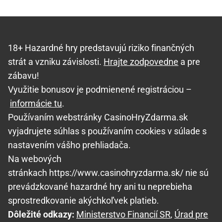
18+ Hazardné hry predstavujú riziko finančných
strát a vzniku závislosti.
Hrajte zodpovedne
a pre
zábavu!
Využitie bonusov je podmienené registráciou –
informácie tu
.
Používaním webstránky CasinoHryZdarma.sk
vyjadrujete súhlas s používaním cookies v súlade s
nastavením vášho prehliadača.
Na webových
stránkach https://www.casinohryzdarma.sk/ nie sú
prevádzkované hazardné hry ani tu neprebieha
sprostredkovanie akýchkoľvek platieb.
Dôležité odkazy:
Ministerstvo Financií SR
,
Úrad pre