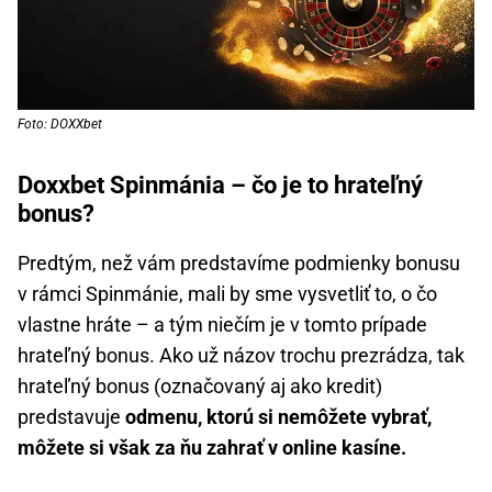
Foto: DOXXbet
Doxxbet Spinmánia – čo je to hrateľný
bonus?
Predtým, než vám predstavíme podmienky bonusu
v rámci Spinmánie, mali by sme vysvetliť to, o čo
vlastne hráte – a tým niečím je v tomto prípade
hrateľný bonus. Ako už názov trochu prezrádza, tak
hrateľný bonus (označovaný aj ako kredit)
predstavuje
odmenu, ktorú si nemôžete vybrať,
môžete si však za ňu zahrať v online kasíne.