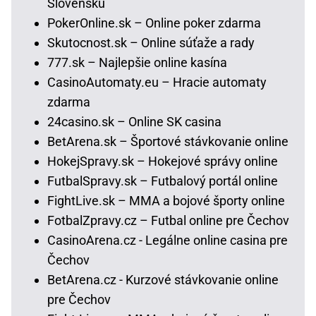
Slovensku
PokerOnline.sk – Online poker zdarma
Skutocnost.sk – Online súťaže a rady
777.sk – Najlepšie online kasína
CasinoAutomaty.eu – Hracie automaty
zdarma
24casino.sk – Online SK casina
BetArena.sk – Športové stávkovanie online
HokejSpravy.sk – Hokejové správy online
FutbalSpravy.sk – Futbalový portál online
FightLive.sk – MMA a bojové športy online
FotbalZpravy.cz – Futbal online pre Čechov
CasinoArena.cz - Legálne online casina pre
Čechov
BetArena.cz - Kurzové stávkovanie online
pre Čechov