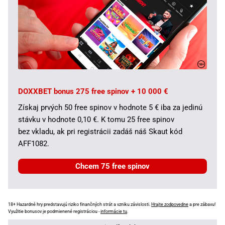
DOXXBET bonus 275 free spinov + 10 000 €
Získaj prvých 50 free spinov v hodnote 5 € iba za jedinú
stávku v hodnote 0,10 €. K tomu 25 free spinov
bez vkladu, ak pri registrácii zadáš náš Skaut kód
AFF1082.
Chcem 75 free spinov
18+ Hazardné hry predstavujú riziko finančných strát a vzniku závislosti.
Hrajte zodpovedne
a pre zábavu!
Využitie bonusov je podmienené registráciou -
informácie tu
.