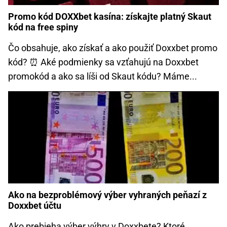
Promo kód DOXXbet kasína: získajte platný Skaut
kód na free spiny
Čo obsahuje, ako získať a ako použiť Doxxbet promo
kód? ⏰ Aké podmienky sa vzťahujú na Doxxbet
promokód a ako sa líši od Skaut kódu? Máme...
Ako na bezproblémový výber vyhraných peňazí z
Doxxbet účtu
Ako prebieha výber výhry v Doxxbete? Ktoré