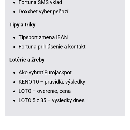
Fortuna SMS vklad
Doxxbet výber peňazí
Tipy a triky
Tipsport zmena IBAN
Fortuna prihlásenie a kontakt
Lotérie a žreby
Ako vyhrať Eurojackpot
KENO 10 – pravidlá, výsledky
LOTO – overenie, cena
LOTO 5 z 35 – výsledky dnes