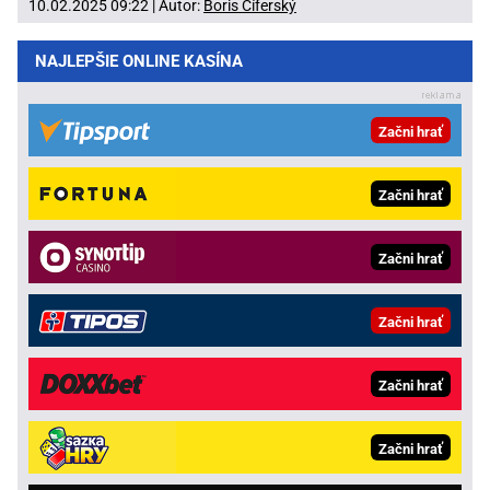
10.02.2025 09:22 | Autor:
Boris Cíferský
NAJLEPŠIE ONLINE KASÍNA
Začni hrať
Začni hrať
Začni hrať
Začni hrať
Začni hrať
Začni hrať