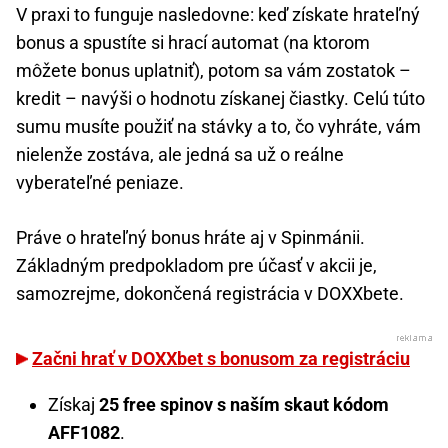
V praxi to funguje nasledovne: keď získate hrateľný
bonus a spustíte si hrací automat (na ktorom
môžete bonus uplatniť), potom sa vám zostatok –
kredit – navýši o hodnotu získanej čiastky. Celú túto
sumu musíte použiť na stávky a to, čo vyhráte, vám
nielenže zostáva, ale jedná sa už o reálne
vyberateľné peniaze.
Práve o hrateľný bonus hráte aj v Spinmánii.
Základným predpokladom pre účasť v akcii je,
samozrejme, dokončená registrácia v DOXXbete.
Začni hrať v DOXXbet s bonusom za registráciu
Získaj
25 free spinov s naším skaut kódom
AFF1082
.