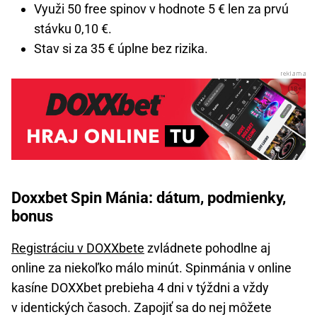
Využi 50 free spinov v hodnote 5 € len za prvú
stávku 0,10 €.
Stav si za 35 € úplne bez rizika.
Doxxbet Spin Mánia: dátum, podmienky,
bonus
Registráciu v DOXXbete
zvládnete pohodlne aj
online za niekoľko málo minút. Spinmánia v online
kasíne DOXXbet prebieha 4 dni v týždni a vždy
v identických časoch. Zapojiť sa do nej môžete