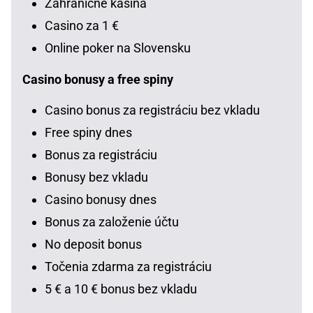
Zahraničné kasína
Casino za 1 €
Online poker na Slovensku
Casino bonusy a free spiny
Casino bonus za registráciu bez vkladu
Free spiny dnes
Bonus za registráciu
Bonusy bez vkladu
Casino bonusy dnes
Bonus za založenie účtu
No deposit bonus
Točenia zdarma za registráciu
5 € a 10 € bonus bez vkladu