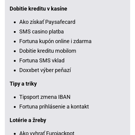
Dobitie kreditu v kasíne
Ako získať Paysafecard
SMS casino platba
Fortuna kupón online i zdarma
Dobitie kreditu mobilom
Fortuna SMS vklad
Doxxbet výber peňazí
Tipy a triky
Tipsport zmena IBAN
Fortuna prihlásenie a kontakt
Lotérie a žreby
Ako vyhrať Eurojackpot