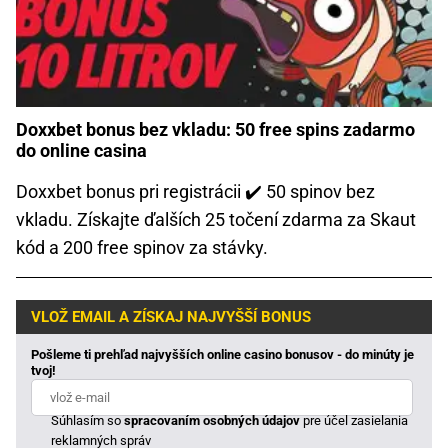
Doxxbet bonus bez vkladu: 50 free spins zadarmo
do online casina
Doxxbet bonus pri registrácii ✔️ 50 spinov bez
vkladu. Získajte ďalších 25 točení zdarma za Skaut
kód a 200 free spinov za stávky.
VLOŽ EMAIL A ZÍSKAJ NAJVYŠŠÍ BONUS
Pošleme ti prehľad najvyšších online casino bonusov - do minúty je
tvoj!
Súhlasím so
spracovaním osobných údajov
pre účel zasielania
reklamných správ