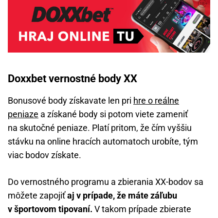
Doxxbet vernostné body XX
Bonusové body získavate len pri
hre o reálne
peniaze
a získané body si potom viete zameniť
na skutočné peniaze. Platí pritom, že čím vyššiu
stávku na online hracích automatoch urobíte, tým
viac bodov získate.
Do vernostného programu a zbierania XX-bodov sa
môžete zapojiť
aj v prípade, že máte záľubu
v športovom tipovaní.
V takom prípade zbierate