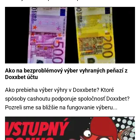
Ako na bezproblémový výber vyhraných peňazí z
Doxxbet účtu
Ako prebieha výber výhry v Doxxbete? Ktoré
spôsoby cashoutu podporuje spoločnosť Doxxbet?
Pozreli sme sa bližšie na fungovanie výberu...