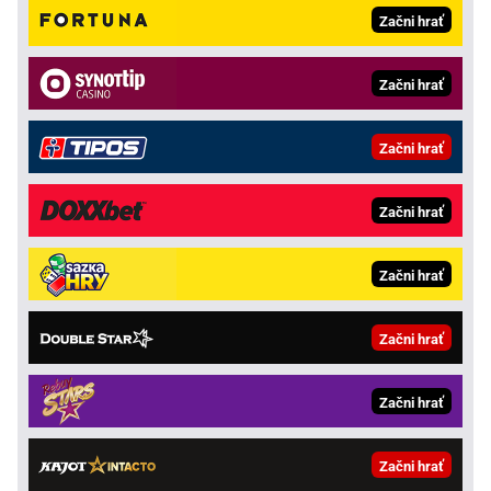
Začni hrať
Začni hrať
Začni hrať
Začni hrať
Začni hrať
Začni hrať
Začni hrať
Začni hrať