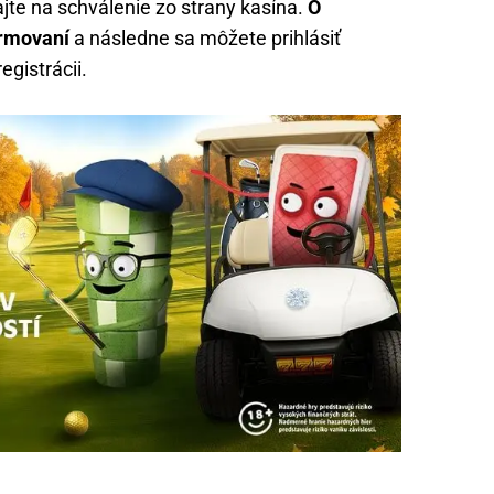
jte na schválenie zo strany kasína.
O
ormovaní
a následne sa môžete prihlásiť
gistrácii.