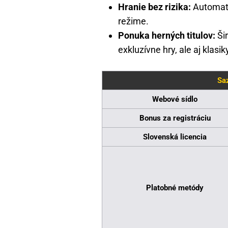
Hranie bez rizika:
Automaty 
režime.
Ponuka herných titulov:
Šir
exkluzívne hry, ale aj klasik
Saz
Webové sídlo
Bonus za registráciu
Slovenská licencia
Platobné metódy