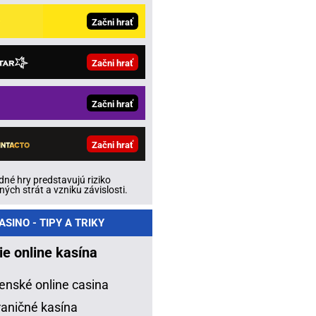
Začni hrať
Začni hrať
Začni hrať
Začni hrať
né hry predstavujú riziko
ných strát a vzniku závislosti.
ASINO - TIPY A TRIKY
ie online kasína
enské online casina
aničné kasína