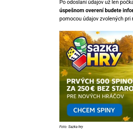
Po odoslaní údajov už len počka
úspešnom overení budete inf
pomocou údajov zvolených pri re
Foto: Sazka hry