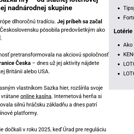
nej nadnárodnej skupine
Tips
Fort
rópe dlhoročnú tradíciu.
Jej príbeh sa začal
Československu pôsobila predovšetkým ako
Lotérie
.
Ako 
KENO
osť pretransformovala na akciovú spoločnosť
ranice Česka
– dnes už jej aktivity nájdete
LOTO
ej Británii alebo USA.
LOTO
asným vlastníkom Sazka hier, rozšírila svoje
y, vrátane
online kasína
. Internetová herňa si
ovala silnú hráčsku základňu a dnes patrí
ínové platformy.
ie dočkali v roku 2025, keď Úrad pre reguláciu