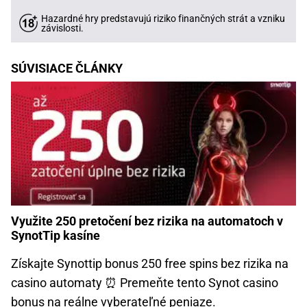
Hazardné hry predstavujú riziko finančných strát a vzniku
závislosti.
SÚVISIACE ČLÁNKY
Využite 250 pretočení bez rizika na automatoch v
SynotTip kasíne
Získajte Synottip bonus 250 free spins bez rizika na
casino automaty ⏰ Premeňte tento Synot casino
bonus na reálne vyberateľné peniaze.