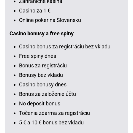
Zahraničné kasína
Casino za 1 €
Online poker na Slovensku
Casino bonusy a free spiny
Casino bonus za registráciu bez vkladu
Free spiny dnes
Bonus za registráciu
Bonusy bez vkladu
Casino bonusy dnes
Bonus za založenie účtu
No deposit bonus
Točenia zdarma za registráciu
5 € a 10 € bonus bez vkladu