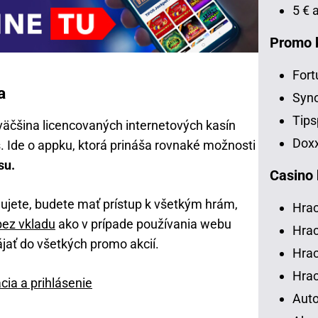
5 € 
Promo 
Fort
a
Syno
Tips
väčšina licencovaných internetových kasín
Dox
. Ide o appku, ktorá prináša rovnaké možnosti
su.
Casino 
lujete, budete mať prístup k všetkým hrám,
Hrac
ez vkladu
ako v prípade používania webu
Hrac
jať do všetkých promo akcií.
Hrac
Hrac
ácia a prihlásenie
Aut