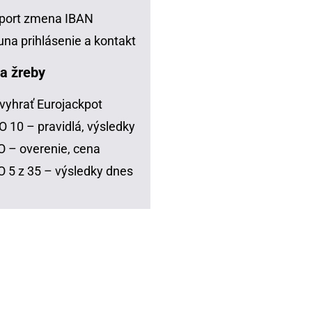
port zmena IBAN
una prihlásenie a kontakt
 a žreby
vyhrať Eurojackpot
 10 – pravidlá, výsledky
 – overenie, cena
 5 z 35 – výsledky dnes