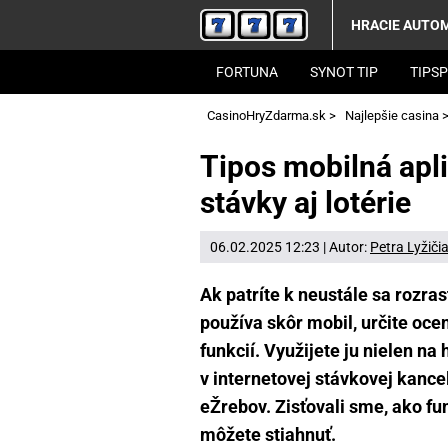
HRACIE AUTO
FORTUNA
SYNOT TIP
TIPS
CasinoHryZdarma.sk
>
Najlepšie casina
Tipos mobilná apli
stávky aj lotérie
06.02.2025 12:23 | Autor:
Petra Lyžiči
Ak patríte k neustále sa rozras
používa skôr mobil, určite oc
funkcií. Využijete ju nielen na 
v internetovej stávkovej kancel
eŽrebov. Zisťovali sme, ako fu
môžete stiahnuť.