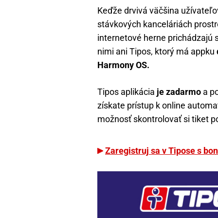
Keďže drvivá väčšina užívateľo
stávkových kanceláriách prost
internetové herne prichádzajú 
nimi ani Tipos, ktorý má appku
Harmony OS.
Tipos aplikácia
je zadarmo
a po
získate prístup k online auto
možnosť skontrolovať si tiket
Zaregistruj sa v Tipose s bo