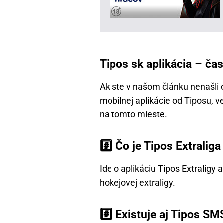
Tipos sk aplikácia – ča
Ak ste v našom článku nenašli 
mobilnej aplikácie od Tiposu, 
na tomto mieste.
#️⃣ Čo je Tipos Extraliga
Ide o aplikáciu Tipos Extraligy
hokejovej extraligy.
#️⃣ Existuje aj Tipos SM