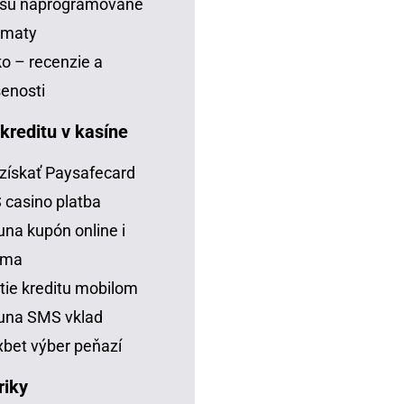
 sú naprogramované
omaty
ko – recenzie a
enosti
 kreditu v kasíne
získať Paysafecard
casino platba
una kupón online i
rma
tie kreditu mobilom
una SMS vklad
bet výber peňazí
riky