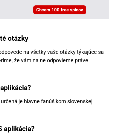
Chcem 100 free spinov
sté otázky
odpovede na všetky vaše otázky týkajúce sa
veríme, že vám na ne odpovieme práve
 aplikácia?
 a určená je hlavne fanúšikom slovenskej
S aplikácia?