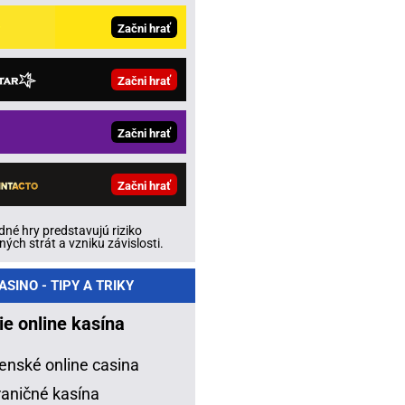
Začni hrať
Začni hrať
Začni hrať
Začni hrať
né hry predstavujú riziko
ných strát a vzniku závislosti.
ASINO - TIPY A TRIKY
ie online kasína
enské online casina
aničné kasína