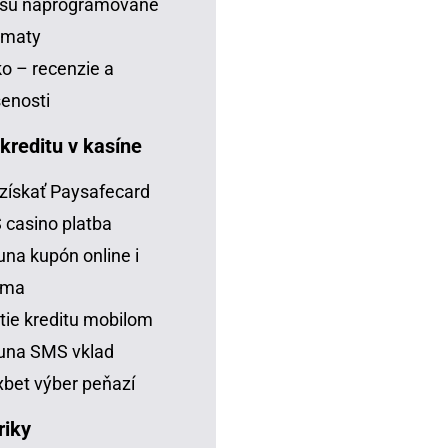
 sú naprogramované
omaty
ko – recenzie a
enosti
 kreditu v kasíne
získať Paysafecard
casino platba
una kupón online i
rma
tie kreditu mobilom
una SMS vklad
bet výber peňazí
riky