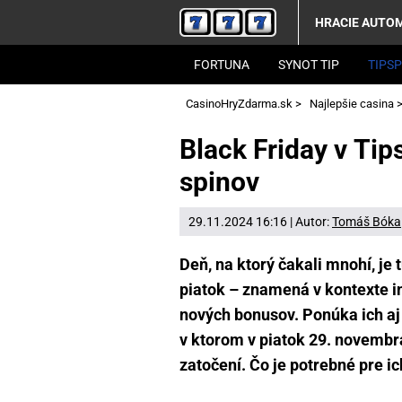
HRACIE AUTO
FORTUNA
SYNOT TIP
TIPS
CasinoHryZdarma.sk
>
Najlepšie casina
Black Friday v Tip
spinov
29.11.2024 16:16 | Autor:
Tomáš Bóka
Deň, na ktorý čakali mnohí, je 
piatok – znamená v kontexte i
nových bonusov. Ponúka ich aj
v ktorom v piatok 29. novembr
zatočení. Čo je potrebné pre ic