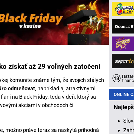
ako získať až 29 voľných zatočení
Hazard
čskej komunite známe tým, že svojich stálych
finanč
edro odmeňovať,
napríklad aj atraktívnymi
ONLINE C
ani na Black Friday, teda v deň, ktorý sa
avovými akciami v obchodoch či
Najlepš
Slov
te, možno práve teraz sa naskytá príhodná
Zahr