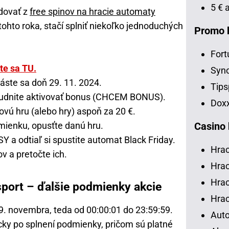
5 € 
adovať z
free spinov na hracie automaty
ohto roka, stačí splniť niekoľko jednoduchých
Promo 
Fort
te sa TU.
Syno
láste sa doň 29. 11. 2024.
Tips
budnite aktivovať bonus (CHCEM BONUS).
Dox
ovú hru (alebo hry) aspoň za 20 €.
mienku, opusťte danú hru.
Casino 
Y a odtiaľ si spustite automat Black Friday.
Hrac
ov a pretočte ich.
Hrac
Hrac
sport – ďalšie podmienky akcie
Hrac
29. novembra, teda od 00:00:01 do 23:59:59.
Aut
icky po splnení podmienky, pričom sú platné