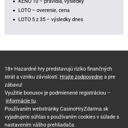
KENO 10 – pravidlá, výsledky
LOTO – overenie, cena
LOTO 5 z 35 – výsledky dnes
18+ Hazardné hry predstavujú riziko finančných
strát a vzniku závislosti.
Hrajte zodpovedne
a pre
zábavu!
Využitie bonusov je podmienené registráciou –
informácie tu
.
Používaním webstránky CasinoHryZdarma.sk
vyjadrujete súhlas s používaním cookies v súlade s
nastavením vášho prehliadača.