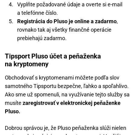
Vyplňte požadované údaje a overte si e-mail
a telefónne číslo.
Registrácia do Pluso je online a zadarmo
,
rovnako tak aj všetky finančné operácie
prebiehajú zadarmo.
Tipsport Pluso účet a peňaženka
na kryptomeny
Obchodovať s kryptomenami môžete podľa slov
samotného Tipsportu bezpečne, ľahko a spoľahlivo.
Ako sme už spomenuli, na využívanie tejto služby sa
musíte
zaregistrovať v elektronickej peňaženke
Pluso.
Dobrou správou je, že Pluso peňaženka slúži nielen