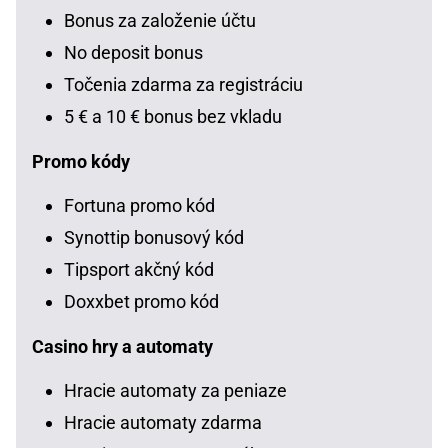
Bonus za založenie účtu
No deposit bonus
Točenia zdarma za registráciu
5 € a 10 € bonus bez vkladu
Promo kódy
Fortuna promo kód
Synottip bonusový kód
Tipsport akčný kód
Doxxbet promo kód
Casino hry a automaty
Hracie automaty za peniaze
Hracie automaty zdarma