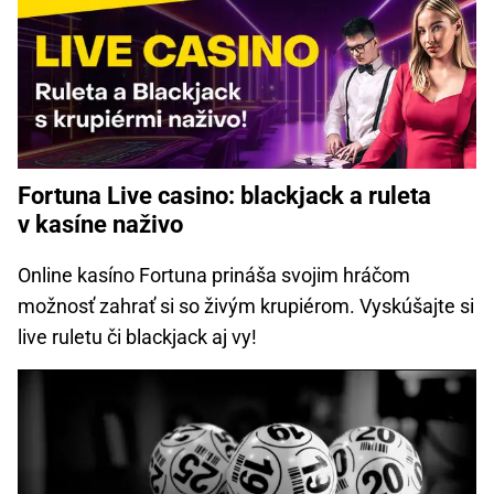
Fortuna Live casino: blackjack a ruleta
v kasíne naživo
Online kasíno Fortuna prináša svojim hráčom
možnosť zahrať si so živým krupiérom. Vyskúšajte si
live ruletu či blackjack aj vy!