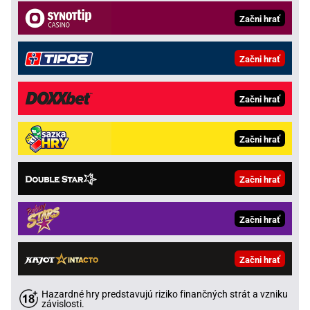
Začni hrať
Začni hrať
Začni hrať
Začni hrať
Začni hrať
Začni hrať
Začni hrať
Hazardné hry predstavujú riziko finančných strát a vzniku
závislosti.