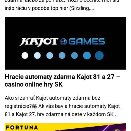
inšpiráciu v podobe top hier (Sizzling,...
Hracie automaty zdarma Kajot 81 a 27 –
casino online hry SK
Ako si zahrať Kajot automaty zdarma bez
registrácie?🎰 Ak vás bavia hracie automaty Kajot
81 a Kajot 27, hry zdarma nájdete v každom SK...