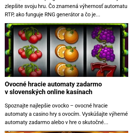
zlepšite svoju hru. Čo znamená výhernosť automatu
RTP, ako funguje RNG generátor a čo je...
Ovocné hracie automaty zadarmo
v slovenských online kasínach
Spoznajte najlepšie ovocko – ovocné hracie
automaty a casino hry s ovocím. Vyskúšajte výherné
automaty zadarmo alebo v hre o skutočné...