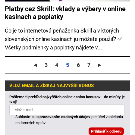
Platby cez Skrill: vklady a výbery v online
kasínach a poplatky
Čo je to internetová peňaženka Skrill a v ktorých
slovenských online kasínach ju môžete použiť? ✅
Všetky podmienky a poplatky nájdete v...
◄
3
4
5
6
7
►
VLOŽ EMAIL A ZÍSKAJ NAJVYŠŠÍ BONUS
Pošleme ti prehľad najvyšších online casino bonusov - do minúty je
tvoj!
Súhlasím so
spracovaním osobných údajov
pre účel zasielania
reklamných správ