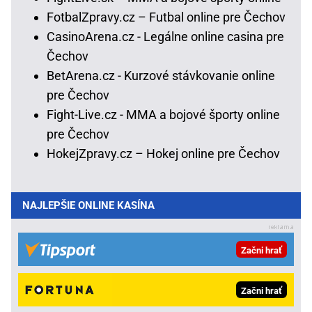
FotbalZpravy.cz – Futbal online pre Čechov
CasinoArena.cz - Legálne online casina pre
Čechov
BetArena.cz - Kurzové stávkovanie online
pre Čechov
Fight-Live.cz - MMA a bojové športy online
pre Čechov
HokejZpravy.cz – Hokej online pre Čechov
NAJLEPŠIE ONLINE KASÍNA
Začni hrať
Začni hrať