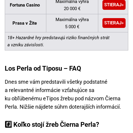
Maximálna výhra
STIERAJ
Fortuna Casino
20 000 €
Maximálna výhra
STIERAJ
Prasa v Žite
5 000 €
18+ Hazardné hry predstavujú riziko finančných strát
a vzniku závislosti.
Los Perla od Tiposu – FAQ
Dnes sme vám predstavili všetky podstatné
a relevantné informácie vzťahujúce sa
ku obľúbenému eTipos žrebu pod názvom Čierna
Perla. Nižšie nájdete súhrn doterajších informácií.
#️⃣ Koľko stojí žreb Čierna Perla?