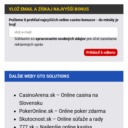
VLOŽ EMAIL A ZÍSKAJ NAJVYŠŠÍ BONUS
Pošleme ti prehľad najvyšších online casino bonusov - do minúty je
tvoj!
Súhlasím so
spracovaním osobných údajov
pre účel zasielania
reklamných správ
ĎALŠIE WEBY GTO SOLUTIONS
CasinoArena.sk – Online casina na
Slovensku
PokerOnline.sk – Online poker zdarma
Skutocnost.sk – Online súťaže a rady
777.sk – Najlepšie online kasína