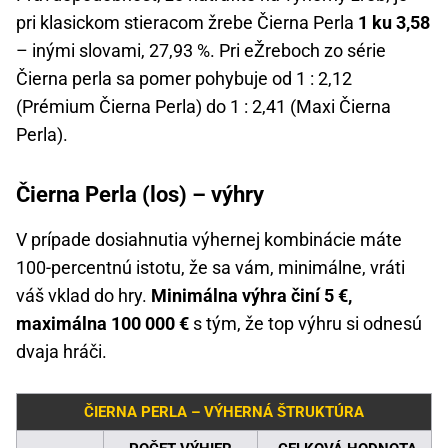
pri klasickom stieracom žrebe Čierna Perla
1 ku 3,58
– inými slovami, 27,93 %. Pri eŽreboch zo série
Čierna perla sa pomer pohybuje od 1 : 2,12
(Prémium Čierna Perla) do 1 : 2,41 (Maxi Čierna
Perla).
Čierna Perla (los) – výhry
V prípade dosiahnutia výhernej kombinácie máte
100-percentnú istotu, že sa vám, minimálne, vráti
váš vklad do hry.
Minimálna výhra činí 5 €,
maximálna 100 000 €
s tým, že top výhru si odnesú
dvaja hráči.
ČIERNA PERLA – VÝHERNÁ ŠTRUKTÚRA