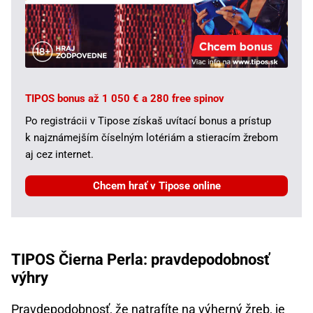
TIPOS bonus až 1 050 € a 280 free spinov
Po registrácii v Tipose získaš uvítací bonus a prístup
k najznámejším číselným lotériám a stieracím žrebom
aj cez internet.
Chcem hrať v Tipose online
TIPOS Čierna Perla: pravdepodobnosť
výhry
Pravdepodobnosť, že natrafíte na výherný žreb, je