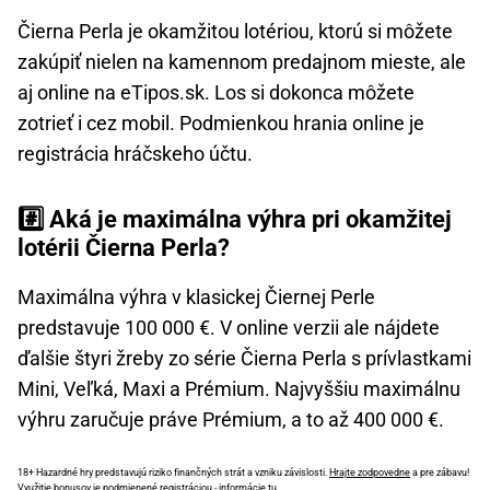
Čierna Perla je okamžitou lotériou, ktorú si môžete
zakúpiť nielen na kamennom predajnom mieste, ale
aj online na eTipos.sk. Los si dokonca môžete
zotrieť i cez mobil. Podmienkou hrania online je
registrácia hráčskeho účtu.
#️⃣ Aká je maximálna výhra pri okamžitej
lotérii Čierna Perla?
Maximálna výhra v klasickej Čiernej Perle
predstavuje 100 000 €. V online verzii ale nájdete
ďalšie štyri žreby zo série Čierna Perla s prívlastkami
Mini, Veľká, Maxi a Prémium. Najvyššiu maximálnu
výhru zaručuje práve Prémium, a to až 400 000 €.
18+ Hazardné hry predstavujú riziko finančných strát a vzniku závislosti.
Hrajte zodpovedne
a pre zábavu!
Využitie bonusov je podmienené registráciou -
informácie tu
.