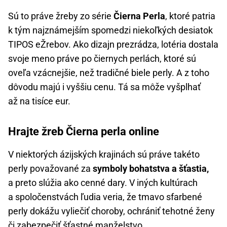
Sú to práve žreby zo série
Čierna Perla
, ktoré patria
k tým najznámejším spomedzi niekoľkých desiatok
TIPOS eŽrebov. Ako dizajn prezrádza, lotéria dostala
svoje meno práve po čiernych perlách, ktoré sú
oveľa vzácnejšie, než tradičné biele perly. A z toho
dôvodu majú i vyššiu cenu. Tá sa môže vyšplhať
až na tisíce eur.
Hrajte žreb Čierna perla online
V niektorých ázijských krajinách sú práve takéto
perly považované za
symboly bohatstva a šťastia,
a preto slúžia ako cenné dary. V iných kultúrach
a spoločenstvách ľudia veria, že tmavo sfarbené
perly dokážu vyliečiť choroby, ochrániť tehotné ženy
či zabezpečiť šťastné manželstvo.