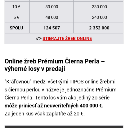
10 €
33 000
330 000
5 €
48 000
240 000
SPOLU
124 507
2 352 000
👉
STIERAJTE ŽREB ONLINE
Online žreb Prémium Čierna Perla –
výherné losy v predaji
"Kráľovnou" medzi všetkými TIPOS online žrebmi
s čiernou perlou v názve je jednoznačne Prémium
Čierna Perla. Tento los vám ako jediný zo série
môže priniesť až neuveriteľných 400 000 €.
Za jeden kus však zaplatíte až 20 €.