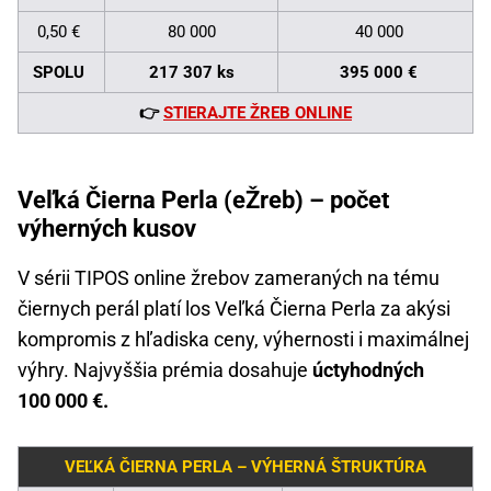
0,50 €
80 000
40 000
SPOLU
217 307 ks
395 000 €
👉
STIERAJTE ŽREB ONLINE
Veľká Čierna Perla (eŽreb) – počet
výherných kusov
V sérii TIPOS online žrebov zameraných na tému
čiernych perál platí los Veľká Čierna Perla za akýsi
kompromis z hľadiska ceny, výhernosti i maximálnej
výhry. Najvyššia prémia dosahuje
úctyhodných
100 000 €.
VEĽKÁ ČIERNA PERLA – VÝHERNÁ ŠTRUKTÚRA