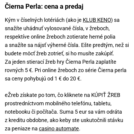
Čierna Perla: cena a predaj
Kým v číselných lotériách (ako je
KLUB KENO
) sa
snažíte uhádnuť vylosované čísla, v žreboch,
respektíve online žreboch zotierate herné polia
a snažíte sa nájsť výherné čísla. Ešte predtým, než si
budete môcť žreb zotrieť, si ho musíte zakúpiť.
Za jeden stierací žreb hry Čierna Perla zaplatíte
rovných 5 €. Pri online žreboch zo série Čierna perla
sa ceny pohybujú od 1 € do 20 €.
eŽreb získate po tom, čo kliknete na KÚPIŤ ŽREB
prostredníctvom mobilného telefónu, tabletu,
notebooku či počítača. Suma 5 eur sa vám odráta
z kreditu obdobne, ako keby ste uskutočnili stávku
za peniaze na
casino automate
.