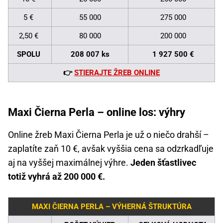
5 €
55 000
275 000
2,50 €
80 000
200 000
SPOLU
208 007 ks
1 927 500 €
👉
STIERAJTE ŽREB ONLINE
Maxi Čierna Perla – online los: výhry
Online žreb Maxi Čierna Perla je už o niečo drahší –
zaplatíte zaň 10 €, avšak vyššia cena sa odzrkadľuje
aj na vyššej maximálnej výhre.
Jeden šťastlivec
totiž vyhrá až 200 000 €.
MAXI ČIERNA PERLA – VÝHERNÁ ŠTRUKTÚRA