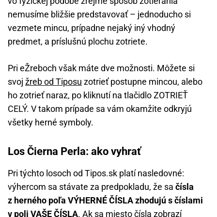
vo fyzickej podobe zrejme spôsob zotierania
nemusíme bližšie predstavovať – jednoducho si
vezmete mincu, prípadne nejaký iný vhodný
predmet, a príslušnú plochu zotriete.
Pri eŽreboch však máte dve možnosti. Môžete si
svoj
žreb od Tiposu
zotrieť postupne mincou, alebo
ho zotrieť naraz, po kliknutí na tlačidlo ZOTRIEŤ
CELÝ. V takom prípade sa vám okamžite odkryjú
všetky herné symboly.
Los Čierna Perla: ako vyhrať
Pri týchto losoch od Tipos.sk platí nasledovné:
výhercom sa stávate za predpokladu, že sa
čísla
z herného poľa VÝHERNÉ ČÍSLA zhodujú s číslami
v poli VAŠE ČÍSLA
. Ak sa miesto čísla zobrazí