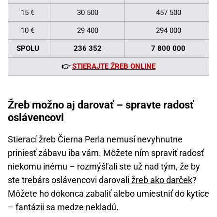
15 €
30 500
457 500
10 €
29 400
294 000
SPOLU
236 352
7 800 000
👉
STIERAJTE ŽREB ONLINE
Žreb možno aj darovať – spravte radosť
oslávencovi
Stierací žreb Čierna Perla nemusí nevyhnutne
priniesť zábavu iba vám. Môžete ním spraviť radosť
niekomu inému – rozmýšľali ste už nad tým, že by
ste trebárs oslávencovi darovali
žreb ako darček
?
Môžete ho dokonca zabaliť alebo umiestniť do kytice
– fantázii sa medze nekladú.