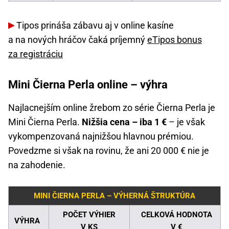
Tipos prináša zábavu aj v online kasíne
a na nových hráčov čaká príjemný
eTipos bonus
za registráciu
Mini Čierna Perla online – výhra
Najlacnejším online žrebom zo série Čierna Perla je
Mini Čierna Perla.
Nižšia cena – iba 1 €
– je však
vykompenzovaná najnižšou hlavnou prémiou.
Povedzme si však na rovinu, že ani 20 000 € nie je
na zahodenie.
MINI ČIERNA PERLA – VÝHERNÁ ŠTRUKTÚRA
POČET VÝHIER
CELKOVÁ HODNOTA
VÝHRA
V KS
V €