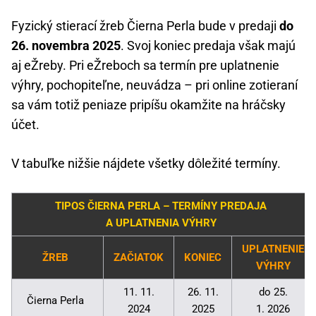
Fyzický stierací žreb Čierna Perla bude v predaji
do
26. novembra 2025
. Svoj koniec predaja však majú
aj eŽreby. Pri eŽreboch sa termín pre uplatnenie
výhry, pochopiteľne, neuvádza – pri online zotieraní
sa vám totiž peniaze pripíšu okamžite na hráčsky
účet.
V tabuľke nižšie nájdete všetky dôležité termíny.
TIPOS ČIERNA PERLA – TERMÍNY PREDAJA
A UPLATNENIA VÝHRY
UPLATNENIE
ŽREB
ZAČIATOK
KONIEC
VÝHRY
11. 11.
26. 11.
do 25.
Čierna Perla
2024
2025
1. 2026