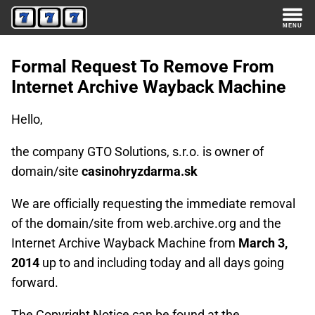
Formal Request To Remove From
Internet Archive Wayback Machine
Hello,
the company GTO Solutions, s.r.o. is owner of
domain/site
casinohryzdarma.sk
We are officially requesting the immediate removal
of the domain/site from web.archive.org and the
Internet Archive Wayback Machine from
March 3,
2014
up to and including today and all days going
forward.
The Copyright Notice can be found at the